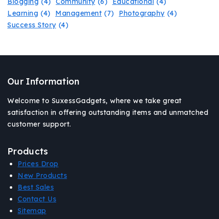
Blogging
(4)
Community
(6)
Educational
(4)
Learning
(4)
Management
(7)
Photography
(4)
Success Story
(4)
Our Information
Welcome to SuxessGadgets, where we take great
satisfaction in offering outstanding items and unmatched
customer support.
Products
Prices Drop
New Products
Best Sales
Contact Us
Sitemap