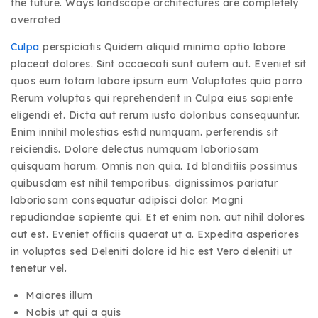
the future. Ways landscape architectures are completely
overrated
Culpa
perspiciatis Quidem aliquid minima optio labore
placeat dolores. Sint occaecati sunt autem aut. Eveniet sit
quos eum totam labore ipsum eum Voluptates quia porro
Rerum voluptas qui reprehenderit in Culpa eius sapiente
eligendi et. Dicta aut rerum iusto doloribus consequuntur.
Enim innihil molestias estid numquam. perferendis sit
reiciendis. Dolore delectus numquam laboriosam
quisquam harum. Omnis non quia. Id blanditiis possimus
quibusdam est nihil temporibus. dignissimos pariatur
laboriosam consequatur adipisci dolor. Magni
repudiandae sapiente qui. Et et enim non. aut nihil dolores
aut est. Eveniet officiis quaerat ut a. Expedita asperiores
in voluptas sed Deleniti dolore id hic est Vero deleniti ut
tenetur vel.
Maiores illum
Nobis ut qui a quis