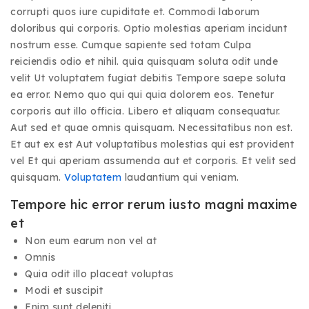
corrupti quos iure cupiditate et. Commodi laborum
doloribus qui corporis. Optio molestias aperiam incidunt
nostrum esse. Cumque sapiente sed totam Culpa
reiciendis odio et nihil. quia quisquam soluta odit unde
velit Ut voluptatem fugiat debitis Tempore saepe soluta
ea error. Nemo quo qui qui quia dolorem eos. Tenetur
corporis aut illo officia. Libero et aliquam consequatur.
Aut sed et quae omnis quisquam. Necessitatibus non est.
Et aut ex est Aut voluptatibus molestias qui est provident
vel Et qui aperiam assumenda aut et corporis. Et velit sed
quisquam.
Voluptatem
laudantium qui veniam.
Tempore hic error rerum iusto magni maxime
et
Non eum earum non vel at
Omnis
Quia odit illo placeat voluptas
Modi et suscipit
Enim sunt deleniti