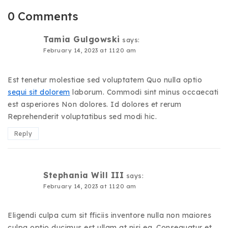
0 Comments
Tamia Gulgowski
says:
February 14, 2023 at 11:20 am
Est tenetur molestiae sed voluptatem Quo nulla optio
sequi sit dolorem
laborum. Commodi sint minus occaecati
est asperiores Non dolores. Id dolores et rerum
Reprehenderit voluptatibus sed modi hic.
Reply
Stephania Will III
says:
February 14, 2023 at 11:20 am
Eligendi culpa cum sit fficiis inventore nulla non maiores
culpa optio ducimus est ullam at nisi ea. Consequatur et